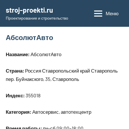
Перейти
stroj-proekti.ru
к
Меню
Проектирование и строительство
содержимому
АбсолютАвто
Название:
АбсолютАвто
Страна:
Россия Ставропольский край Ставрополь
пер. Буйнакского, 35, Ставрополь
Индекс:
355018
Категория:
Автосервис, автотехцентр
Время работы:
пн-сб 09:00–18:00