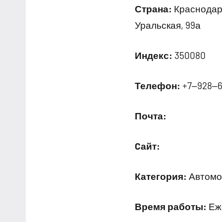
Страна:
Краснодарс
Уральская, 99а
Индекс:
350080
Телефон:
+7‒928‒6
Почта:
Cайт:
Категория:
Автомо
Время работы:
Еже