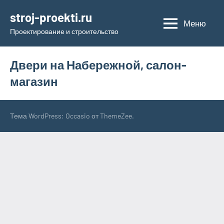
Перейти
stroj-proekti.ru
к
Меню
Проектирование и строительство
содержимому
Двери на Набережной, салон-
магазин
Тема WordPress: Occasio от ThemeZee.