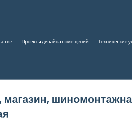
ьстве
Проекты дизайна помещений
Технические у
, магазин, шиномонтажн
ая