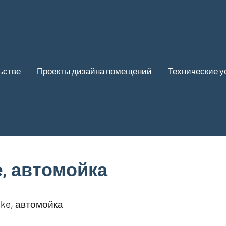
ьстве
Проекты дизайна помещений
Технические у
, автомойка
ke, автомойка