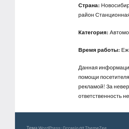
Страна:
Новосибирс
район Станционная,
Категория:
Автомо
Время работы:
Еже
Данная информация
помощи посетителям
рекламой! За неве
ответственность не
Тема WordPress: Occasio от ThemeZee.