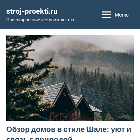
Перейти
stroj-proekti.ru
к
Меню
Проектирование и строительство
содержимому
Обзор домов в стиле Шале: уют и
связь с природой